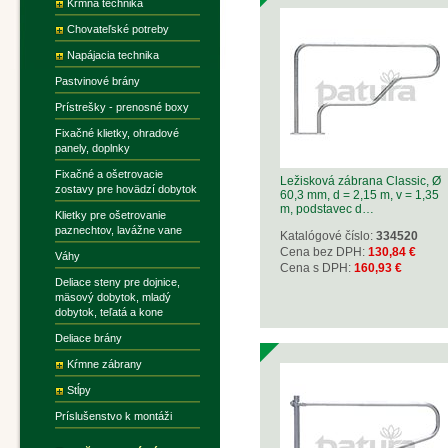
Kŕmna technika
Chovateľské potreby
Napájacia technika
Pastvinové brány
Prístrešky - prenosné boxy
Fixačné klietky, ohradové
panely, doplnky
Fixačné a ošetrovacie
Ležisková zábrana Classic, Ø
zostavy pre hovädzí dobytok
60,3 mm, d = 2,15 m, v = 1,35
m, podstavec d…
Klietky pre ošetrovanie
paznechtov, lavážne vane
Katalógové číslo:
334520
Cena bez DPH:
130,84 €
Váhy
Cena s DPH:
160,93 €
Deliace steny pre dojnice,
mäsový dobytok, mladý
dobytok, teľatá a kone
Deliace brány
Kŕmne zábrany
Stĺpy
Príslušenstvo k montáži