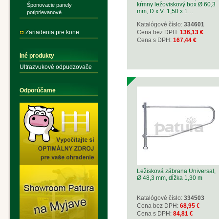
kŕmny ležoviskový box Ø 60,3
Šponovacie panely
mm, D x V: 1,50 x 1…
potiprievanové
Katalógové číslo:
334601
Zariadenia pre kone
Cena bez DPH:
136,13 €
Cena s DPH:
167,44 €
Iné produkty
Ultrazvukové odpudzovače
Odporúčame
Ležisková zábrana Universal,
Ø 48,3 mm, dĺžka 1,30 m
Katalógové číslo:
334503
Cena bez DPH:
68,95 €
Cena s DPH:
84,81 €