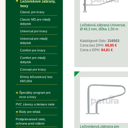
Ležoviskové zábrany,
boxy
Classic pre kravy
Classic MD pre mladý
dobytok
Ležisková zábrana Universal,
Ø 48,3 mm, dĺžka 1,50 m
Universal pre kravy
Universal pre mladý
Katalógové číslo:
334503
dobytok
Cena bez DPH:
68,95 €
Cena s DPH:
84,81 €
Comfort pre kravy
Comfort pre mladý
dobytok
Concept pre kravy
Kŕmny ležoviskový box
PATURA
Špeciálny program pre
ovce a kozy
PVC závesy a tieniace siete
Búdy pre teľatá
Protiprievanové siete,
ochrana pred vtákmi
Ležovisková zábrana pre