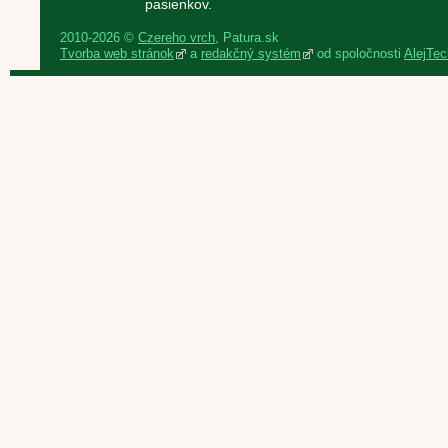
pasienkov.
2010-2026 ©
Czereho vrch
, Patura.sk
Tvorba web stránok
a
redakčný systém
od spoločnosti
AlejTech