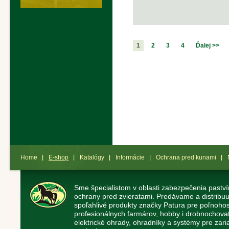
1
2
3
4
Ďalej >>
Home
E-shop
Katalógy
Informácie
Ochrana pred kunami
Sme špecialistom v oblasti zabezpečenia paství
ochrany pred zvieratami. Predávame a distribuu
spoľahlivé produkty značky Patura pre poľnoho
profesionálnych farmárov, hobby i drobnochov
elektrické ohrady, ohradníky a systémy pre zaria