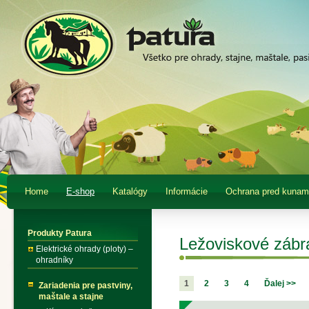
Home
E-shop
Katalógy
Informácie
Ochrana pred kunam
Produkty Patura
Ležoviskové zábr
Elektrické ohrady (ploty) –
ohradníky
1
2
3
4
Ďalej >>
Zariadenia pre pastviny,
maštale a stajne