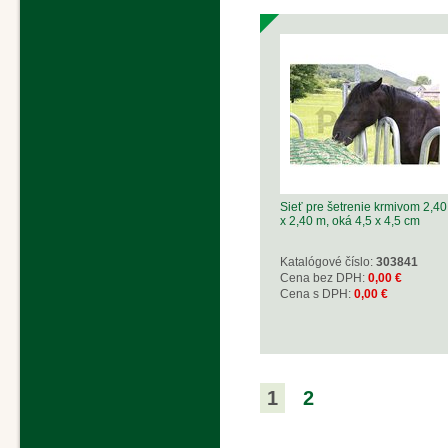
Sieť pre šetrenie krmivom 2,40
x 2,40 m, oká 4,5 x 4,5 cm
Katalógové číslo:
303841
Cena bez DPH:
0,00 €
Cena s DPH:
0,00 €
1
2