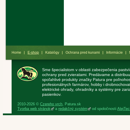
Home
E-shop
Katalógy
Ochrana pred kunami
Informácie
Sme špecialistom v oblasti zabezpečenia paství
ochrany pred zvieratami. Predávame a distribuu
spoľahlivé produkty značky Patura pre poľnoho
profesionálnych farmárov, hobby i drobnochov
elektrické ohrady, ohradníky a systémy pre zaria
pasienkov.
2010-2026 ©
Czereho vrch
, Patura.sk
Tvorba web stránok
a
redakčný systém
od spoločnosti
AlejTech