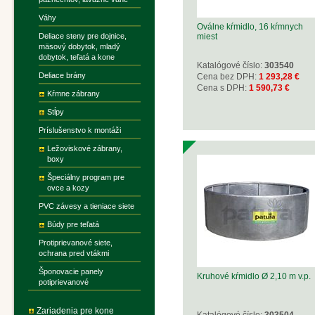
Váhy
Oválne kŕmidlo, 16 kŕmnych
Deliace steny pre dojnice,
miest
mäsový dobytok, mladý
dobytok, teľatá a kone
Katalógové číslo:
303540
Deliace brány
Cena bez DPH:
1 293,28 €
Cena s DPH:
1 590,73 €
Kŕmne zábrany
Stĺpy
Príslušenstvo k montáži
Ležoviskové zábrany,
boxy
Špeciálny program pre
ovce a kozy
PVC závesy a tieniace siete
Búdy pre teľatá
Protiprievanové siete,
ochrana pred vtákmi
Šponovacie panely
Kruhové kŕmidlo Ø 2,10 m v.p.
potiprievanové
Zariadenia pre kone