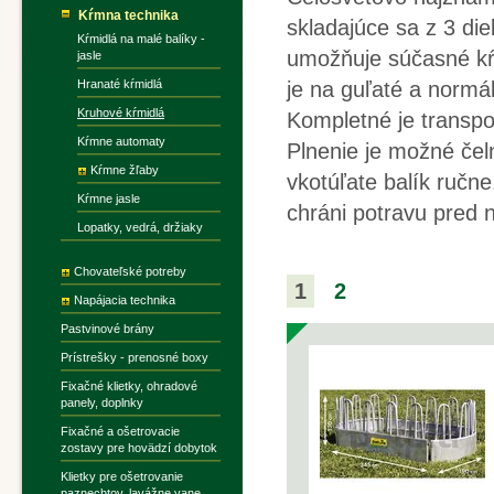
Kŕmna technika
skladajúce sa z 3 di
Kŕmidlá na malé balíky -
umožňuje súčasné kŕm
jasle
Hranaté kŕmidlá
je na guľaté a normál
Kruhové kŕmidlá
Kompletné je transp
Kŕmne automaty
Plnenie je možné čeln
Kŕmne žľaby
vkotúľate balík ručne
Kŕmne jasle
chráni potravu pred 
Lopatky, vedrá, držiaky
Chovateľské potreby
1
2
Napájacia technika
Pastvinové brány
Prístrešky - prenosné boxy
Fixačné klietky, ohradové
panely, doplnky
Fixačné a ošetrovacie
zostavy pre hovädzí dobytok
Klietky pre ošetrovanie
paznechtov, lavážne vane