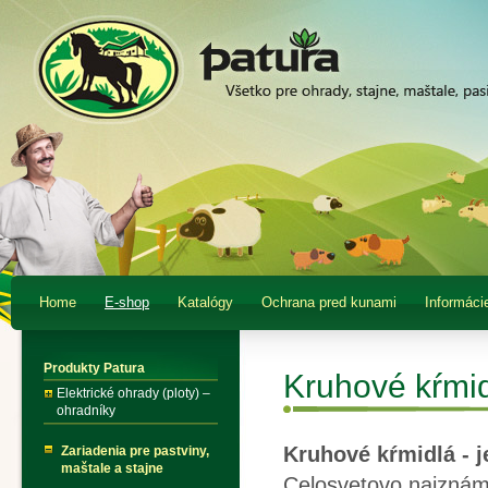
Home
E-shop
Katalógy
Ochrana pred kunami
Informáci
Produkty Patura
Kruhové kŕmi
Elektrické ohrady (ploty) –
ohradníky
Kruhové kŕmidlá - j
Zariadenia pre pastviny,
maštale a stajne
Celosvetovo najznáme