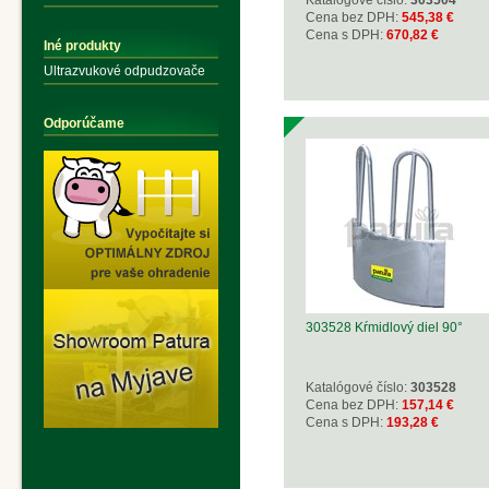
Katalógové číslo:
303504
Cena bez DPH:
545,38 €
Cena s DPH:
670,82 €
Iné produkty
Ultrazvukové odpudzovače
Odporúčame
303528 Kŕmidlový diel 90°
Katalógové číslo:
303528
Cena bez DPH:
157,14 €
Cena s DPH:
193,28 €