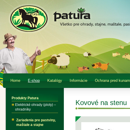
Home
E-shop
Katalógy
Informácie
Ochrana pred kunam
Produkty Patura
Kovové na stenu
Elektrické ohrady (ploty) –
ohradníky
Zariadenia pre pastviny,
maštale a stajne