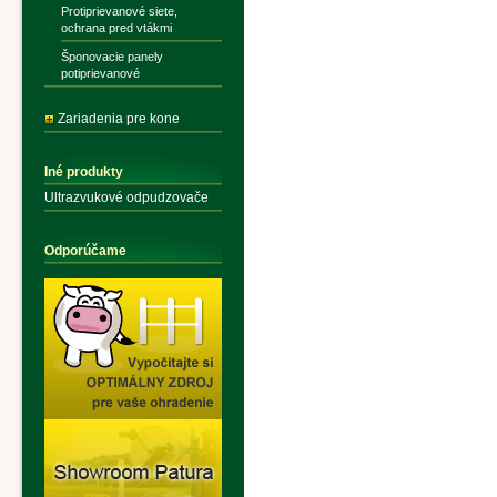
Protiprievanové siete,
ochrana pred vtákmi
Šponovacie panely
potiprievanové
Zariadenia pre kone
Iné produkty
Ultrazvukové odpudzovače
Odporúčame