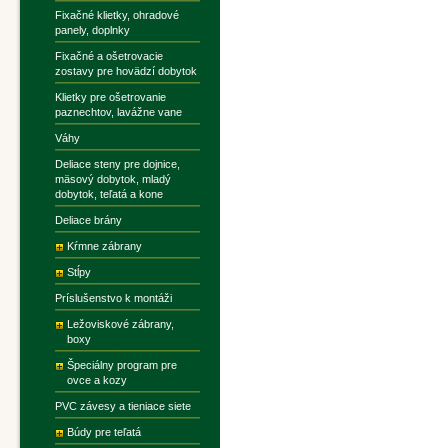
Fixačné klietky, ohradové
panely, doplnky
Fixačné a ošetrovacie
zostavy pre hovädzí dobytok
Klietky pre ošetrovanie
paznechtov, lavážne vane
Váhy
Deliace steny pre dojnice,
mäsový dobytok, mladý
dobytok, teľatá a kone
Deliace brány
Kŕmne zábrany
Stĺpy
Príslušenstvo k montáži
Ležoviskové zábrany,
boxy
Špeciálny program pre
ovce a kozy
PVC závesy a tieniace siete
Búdy pre teľatá