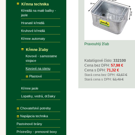
Kŕmna technika
Kŕmidlá na malé balíky -
jasle
Hranaté kŕmidlá
Kruhové kŕmidlá
Kŕmne automaty
Pravouhlý žľab
Kŕmne žľaby
Kovové - samostatne
Katalógové číslo:
332100
stojace
Cena bez DPH:
57,98 €
Kovové na stenu
Cena s DPH:
71,32 €
Stará cena bez DPH:
43,67 €
Plastové
Stará cena s DPH:
52,40 €
Kŕmne jasle
Lopatky, vedrá, držiaky
Chovateľské potreby
Napájacia technika
Pastvinové brány
Prístrešky - prenosné boxy