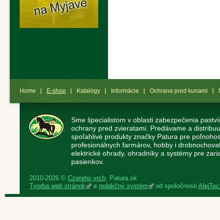
Home
E-shop
Katalógy
Informácie
Ochrana pred kunami
Sme špecialistom v oblasti zabezpečenia paství
ochrany pred zvieratami. Predávame a distribuu
spoľahlivé produkty značky Patura pre poľnoho
profesionálnych farmárov, hobby i drobnochov
elektrické ohrady, ohradníky a systémy pre zaria
pasienkov.
2010-2026 ©
Czereho vrch
, Patura.sk
Tvorba web stránok
a
redakčný systém
od spoločnosti
AlejTech