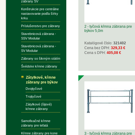
zábrany SV
Konštrukcie pre centrálne
nastavovanie podľa šírky
krku
Príslušenstvo pre zábrany
2 - tyčová kŕmna zábrana pre
býkov 5,0m
Stavebnicová zábrana -
SSV Modular
Katalógové číslo:
321402
Stavebnicová zábrana -
Cena bez DPH:
329,33 €
SV Modular
Cena s DPH:
405,08 €
Zábrany so šikmým státím
Švédske kŕmne zábrany
Zátylkové, kŕmne
zábrany pre býkov
Dvojtyčové
Trojtyčové
Zátylkové (šijové)
kŕmne zábrany
Samofixačné kŕmne
zábrany pre teľatá
Kŕmne zábrany pre kone
3 - tyčová kŕmna zábrana pre