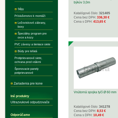
býkov 3,0m
Stĺpy
Katalógové číslo:
321405
Príslušenstvo k montáži
Cena bez DPH:
336,30 €
Cena s DPH:
413,65 €
Ležoviskové zábrany,
boxy
Špeciálny program pre
ovce a kozy
PVC závesy a tieniace siete
Búdy pre teľatá
Protiprievanové siete,
ochrana pred vtákmi
Šponovacie panely
potiprievanové
Zariadenia pre kone
Vnútorná spojka tyčí Ø 60 mm
Iné produkty
Ultrazvukové odpudzovače
Katalógové číslo:
341278
Cena bez DPH:
8,53 €
Odporúčame
Cena s DPH:
10,49 €