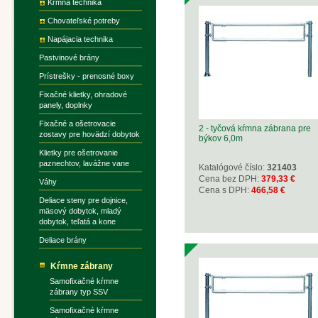
Kŕmna technika
Chovateľské potreby
Napájacia technika
Pastvinové brány
Prístrešky - prenosné boxy
Fixačné klietky, ohradové
panely, doplnky
Fixačné a ošetrovacie
2 - tyčová kŕmna zábrana pre
zostavy pre hovädzí dobytok
býkov 6,0m
Klietky pre ošetrovanie
paznechtov, lavážne vane
Katalógové číslo:
321403
Cena bez DPH:
379,33 €
Váhy
Cena s DPH:
466,58 €
Deliace steny pre dojnice,
mäsový dobytok, mladý
dobytok, teľatá a kone
Deliace brány
Kŕmne zábrany
Samofixačné kŕmne
zábrany typ SSV
Samofixačné kŕmne