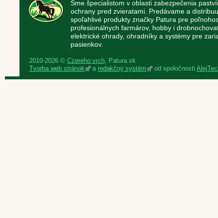
Sme špecialistom v oblasti zabezpečenia paství
ochrany pred zvieratami. Predávame a distribuu
spoľahlivé produkty značky Patura pre poľnoho
profesionálnych farmárov, hobby i drobnochov
elektrické ohrady, ohradníky a systémy pre zaria
pasienkov.
2010-2026 ©
Czereho vrch
, Patura.sk
Tvorba web stránok
a
redakčný systém
od spoločnosti
AlejTech