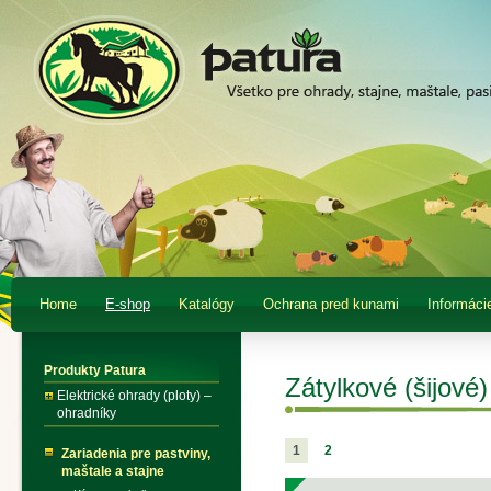
Home
E-shop
Katalógy
Ochrana pred kunami
Informáci
Produkty Patura
Zátylkové (šijové
Elektrické ohrady (ploty) –
ohradníky
1
2
Zariadenia pre pastviny,
maštale a stajne