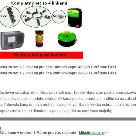
ena za set s 2 linkami pre cca 10m odkvapu: 463,68 € vrátane DPH.
ena za set s 2 linkami pre cca 20m odkvapu: 645,63 € vrátane DPH.
ozhovor so zákazníkmi, ktorý používali napr. ľudské vlasy, psie pachy, aromatizované
rostriedky neboli dlhodobo účinné. Ak kuna priestor opustila, onedlho sa na zák
asťahovala kuna druhá a problém sa opakoval. Iba elektrická ochrana bola účinnou
mpulz zostáva kune dlhodobo v pamäti a preto ochráni vaše majetky
Máte kunu v motore ? Máme pre vás riešenie -
kliknite sem «