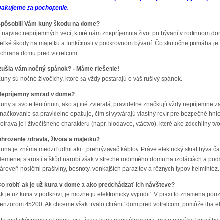
Ďakujeme za pochopenie.
Spôsobili Vám kuny škodu na dome?
 najviac nepríjemných vecí, ktoré nám znepríjemnia život pri bývaní v rodinnom do
eľké škody na majetku a funkčnosti v podkrovnom bývaní. Čo skutočne pomáha je p
chrana domu pred votrelcom.
Rušia vám nočný spánok? - Máme riešenie!
uny sú nočné živočíchy, ktoré sa vždy postarajú o váš rušivý spánok.
Nepríjemný smrad v dome?
uny si svoje teritórium, ako aj iné zvieratá, pravidelne značkujú vždy nepríjemne
načkovanie sa pravidelne opakuje, čím si vytvárajú vlastný revír pre bezpečné hni
otrava je i živočíšneho charakteru (napr. hlodavce, vtáctvo), ktoré ako zdochliny tv
hrozenie zdravia, života a majetku?
una je známa medzi ľuďmi ako „prehrýzavač káblov. Práve elektrický skrat býva ča
emenej starostí a škôd narobí však v streche rodinného domu na izoláciách a pods
ároveň nosičmi prašiviny, besnoty, vonkajších parazitov a rôznych typov helmintóz.
o robiť ak je už kuna v dome a ako predchádzať ich návšteve?
k je už kuna v podkroví, je možné ju elektronicky vypudiť. V praxi to znamená pou
enzorom 45200. Ak chceme však trvalo chrániť dom pred votrelcom, pomôže iba el