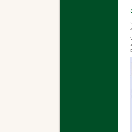
V
d
V
s
k