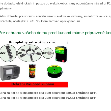
re dodávku elektrických impulzov do elektrickej ochrany odporúčame náš zdroj P1 (k
ptimálny.
eľmi dôležité, pre správnu a trvalú funkciu elektrickej ochrany, sú nehrdzavejúce, 
šľachtilej ocele (kat.č. 44572), ktoré zároveň opticky nerušia.
Pre ochranu vašeho domu pred kunami máme pripravené kom
ena za set so 4 linkami pre cca 10m odkvapu: 489,08 € vrátane DPH.
ena za set so 4 linkami pre cca 20m odkvapu: 702,33 € vrátane DPH