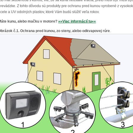
to mal skúsenosti s kunou, vie, že sa kuna neustále vracia, preto musí byť musí by
revádzke. Z tohto dôvodu sú produkty pre ochranu pred kunou vyrobené z vysokok
cele a UV odolných plastov, ktoré Vám budú slúžiť veľa rokov.
Máte kunu, alebo mačku v motore?
»»Viac informácií tu««
brázok č.1. Ochrana pred kunou, zo steny, alebo odkvapovej rúre
.