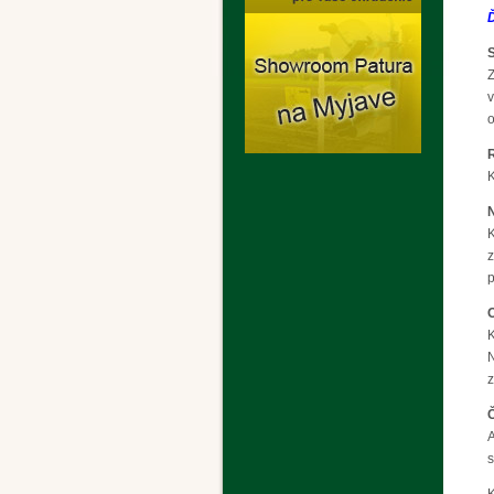
Z
v
o
K
K
z
p
O
K
N
z
Č
A
s