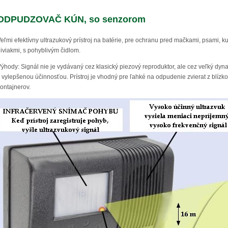
ODPUDZOVAČ KÚN, so senzorom
eľmi efektívny ultrazukový prístroj na batérie, pre ochranu pred mačkami, psami, kun
iviakmi, s pohyblivým čidlom.
ýhody: Signál nie je vydávaný cez klasický piezový reproduktor, ale cez veľký dy
 vylepšenou účinnosťou. Prístroj je vhodný pre ľahké na odpudenie zvierat z blízko
ontajnerov.