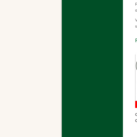
P
o
V
u
C
C