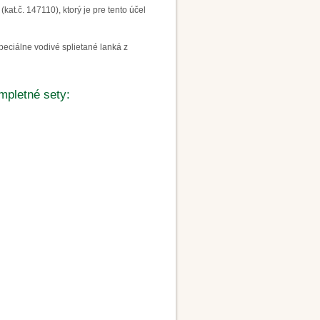
at.č. 147110), ktorý je pre tento účel
špeciálne vodivé splietané lanká z
pletné sety: