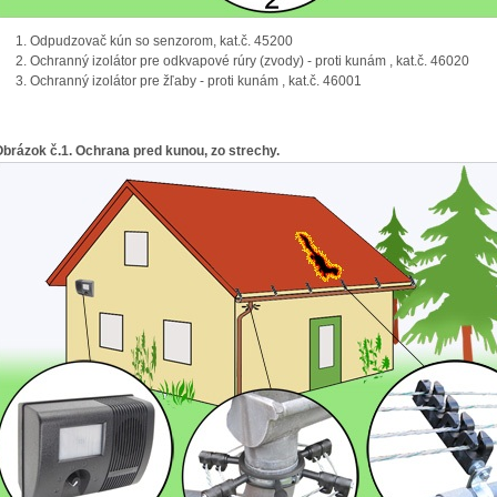
Odpudzovač kún so senzorom, kat.č. 45200
Ochranný izolátor pre odkvapové rúry (zvody) - proti kunám , kat.č. 46020
Ochranný izolátor pre žľaby - proti kunám , kat.č. 46001
brázok č.1. Ochrana pred kunou, zo strechy.