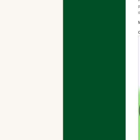
K
p
o
O