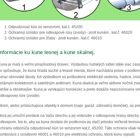
Odpudzovač kún so senzorom, kat.č. 45200
Ochranný izolátor pre odkvapové rúry (zvody) - proti kunám , kat.č. 46020
Ochranný izolátor pre žľaby - proti kunám , kat.č. 46010
Informácie ku kune lesnej a kune skalnej.
una je malý a veľmi prispôsobivý dravec. Výstavbou ľudských sídiel stále viac za
o spôsobuje, že kuna hľadá suché a tmavé miesta, ktoré nachádza práve v podkr
eraz obrovské škody. Ich výsledkom sú poškodené elektrické vedenia, hadice, izoláci
olárnym kolektorom a satelitným anténam. Kuna skalná je veľmi aktívne nočné zvier
ahšie a obratnejšie. Kuna je vynikajúci horolezec a preto dokáže nepozorovane vn
dkvapovej rúre (zvode).
trom, alebo prislúchajúce objekty k domom (napr. garáž, záhradný domček), sú pre 
torá jej umožní preskok na Vašu strechu a jej vniknutie z odkvapovej hrany strechy t
dkvapom. Na to, aby sa kuna dostala do podkrovia jej stačí priestor veľkosti tenisov
chranu odporúča odpudzovač kún so senzorom kat.č. 45200. Táto ochrana však ne
ombinácii z izolátormi 46001 a 46010 pre elektrickú ochranu, ktorá kunu vypudí.