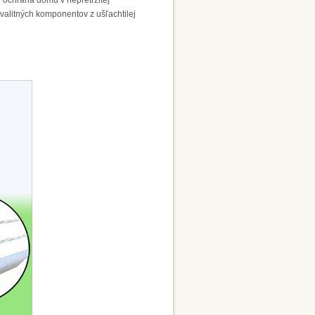
ť ochrana domu v nepretržitej
valitných komponentov z ušľachtilej