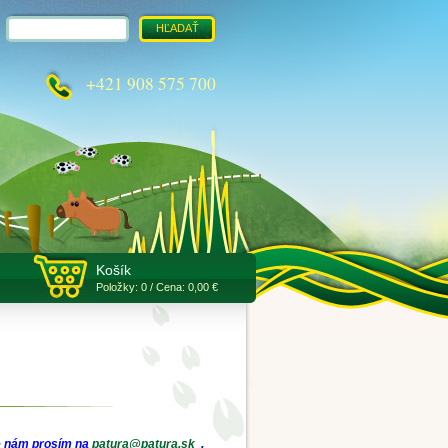
+421 908 575 700
Košík
Položky: 0 / Cena: 0,00 €
te nám prosím na
patura@patura.sk
.