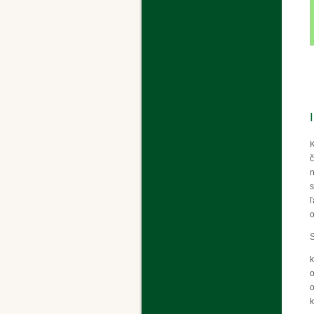
K
č
n
s
ľ
o
S
k
o
o
k