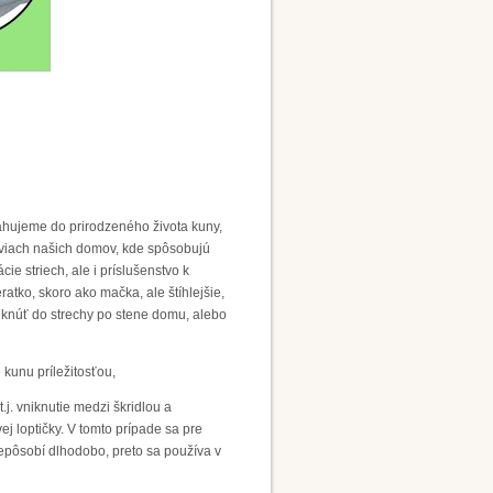
sahujeme do prirodzeného života kuny,
oviach našich domov, kde spôsobujú
e striech, ale i príslušenstvo k
atko, skoro ako mačka, ale štíhlejšie,
iknúť do strechy po stene domu, alebo
kunu príležitosťou,
.j. vniknutie medzi škridlou a
ej loptičky. V tomto prípade sa pre
pôsobí dlhodobo, preto sa používa v