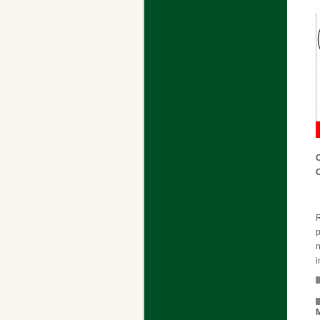
C
C
R
p
n
i