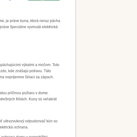
me, je práve kuna, ktorá neraz pácha
ráve špeciálne vyvinutá elektrická
 zapáchajúcimi výkalmi a močom. Toto
ezdo, kde znášajú potravu. Táto
oria nepríjemne šíriaci sa zápach.
stou príčinou požiaru v dome.
trešných fóliách. Kuny sú veľakrát
žiť ultrazvukový odpudzovač kún so
ektrická ochrana.