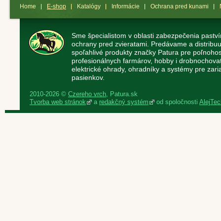
Home
E-shop
Katalógy
Informácie
Ochrana pred kunami
Sme špecialistom v oblasti zabezpečenia paství
ochrany pred zvieratami. Predávame a distribuu
spoľahlivé produkty značky Patura pre poľnoho
profesionálnych farmárov, hobby i drobnochov
elektrické ohrady, ohradníky a systémy pre zaria
pasienkov.
2010-2026 ©
Czereho vrch
, Patura.sk
Tvorba web stránok
a
redakčný systém
od spoločnosti
AlejTech