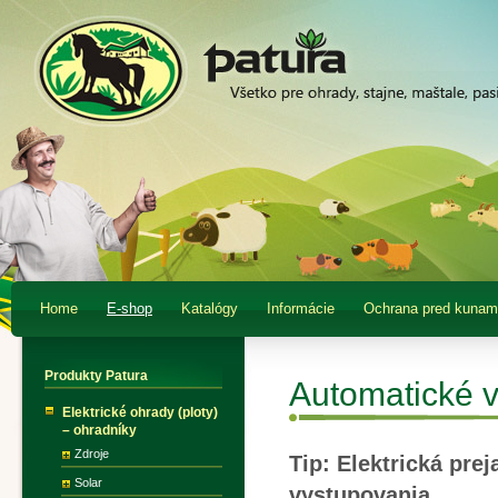
Home
E-shop
Katalógy
Informácie
Ochrana pred kunam
Produkty Patura
Automatické 
Elektrické ohrady (ploty)
– ohradníky
Zdroje
Tip: Elektrická pre
Solar
vystupovania.