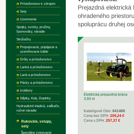
Príslušenstvo k zdrojom
Prejazdná elektrická
Sety
ohradeného priestoru
Uzemnenie
spoluprácu druhej oso
Spojky, svorky, pružiny,
šponováky, náradie
Skúšačky
Prepojovacie, pripájacie a
uzemňovacie káble
Drôty a príslušenstvo
Lanká a príslušenstvo
Laná a príslušenstvo
Pásky a príslušenstvo
Izolátory
Elektrická prejazdná brána
Stĺpiky, Koly, Doplnky
3,60 m
Hydraulické kladivá, zatĺkače,
ručné náradie
Katalógové číslo:
641400
Cena bez DPH:
209,24 €
Cena s DPH:
257,37 €
Rukoväte, vstupy,
sety
Špeciálne zvinovacie