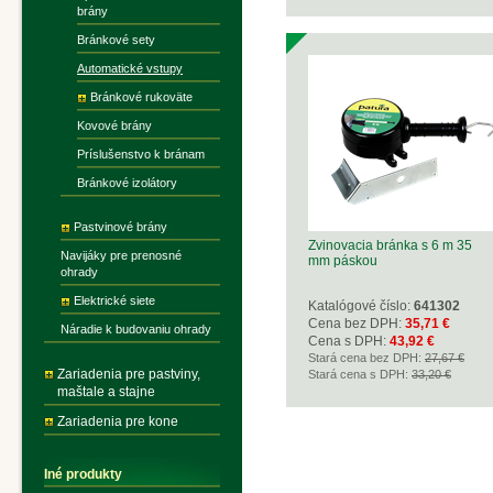
brány
Bránkové sety
Automatické vstupy
Bránkové rukoväte
Kovové brány
Príslušenstvo k bránam
Bránkové izolátory
Pastvinové brány
Zvinovacia bránka s 6 m 35
Navijáky pre prenosné
mm páskou
ohrady
Elektrické siete
Katalógové číslo:
641302
Cena bez DPH:
35,71 €
Náradie k budovaniu ohrady
Cena s DPH:
43,92 €
Stará cena bez DPH:
27,67 €
Zariadenia pre pastviny,
Stará cena s DPH:
33,20 €
maštale a stajne
Zariadenia pre kone
Iné produkty