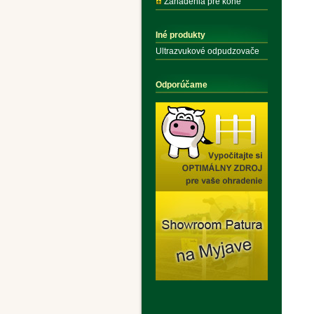
Zariadenia pre kone
Iné produkty
Ultrazvukové odpudzovače
Odporúčame