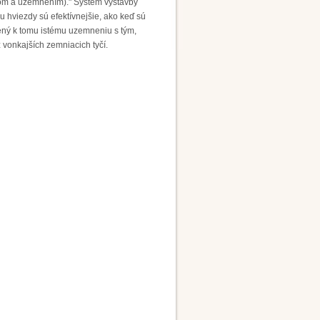
skom a uzemnením)." Systém výstavby
 hviezdy sú efektívnejšie, ako keď sú
jený k tomu istému uzemneniu s tým,
 vonkajších zemniacich tyčí.