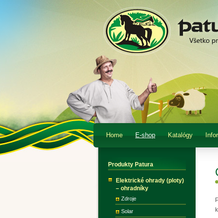
Home
E-shop
Katalógy
Info
Produkty Patura
Elektrické ohrady (ploty)
– ohradníky
Zdroje
P
k
Solar