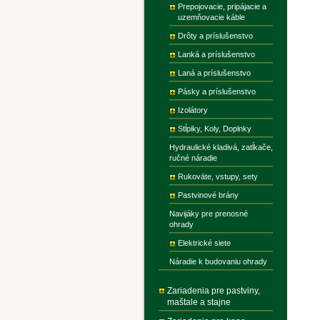
Prepojovacie, pripájacie a
uzemňovacie káble
Drôty a príslušenstvo
Lanká a príslušenstvo
Laná a príslušenstvo
Pásky a príslušenstvo
Izolátory
Stĺpiky, Koly, Doplnky
Hydraulické kladivá, zatĺkače,
ručné náradie
Rukoväte, vstupy, sety
Pastvinové brány
Navijáky pre prenosné
ohrady
Elektrické siete
Náradie k budovaniu ohrady
Zariadenia pre pastviny,
maštale a stajne