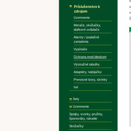
n
Príslušenstvo k
u
zdrojom
v
Uzemnenie
ž
Merače, skúšačky,
diaľkové ovládače
Alarmy / poplašné
zariadenia
Vypínače
Ochrana pred bleskom
Výstražné tabuľky
Adaptéry, nabíjačky
Prenosné boxy, skrinky
Iné
Sety
Uzemnenie
Spojky, svorky, pružiny,
šponováky, náradie
Skúšačky