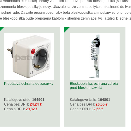
a vedeniach elektrickej ohrady vedúcich k budove použitá bleskopoistka (s iskri
zemnenia bleskopoistky je nový. Ukázalo sa, že zemniace tyče umiestnené do tvaru
 jednej rade. Dávajte prosím pozor, aby bola bleskopoistka a impulzný zdroj pripo
e bleskopoistka bude prepojená káblom k strednej zemniacej tyči a zdroj k jednej z
Prepätová ochrana do zásuvky
Bleskopoistka, ochrana zdroja
pred bleskom /zvislá
Katalógové číslo:
164901
Katalógové číslo:
164801
Cena bez DPH:
24,24 €
Cena bez DPH:
26,55 €
Cena s DPH:
29,82 €
Cena s DPH:
32,66 €