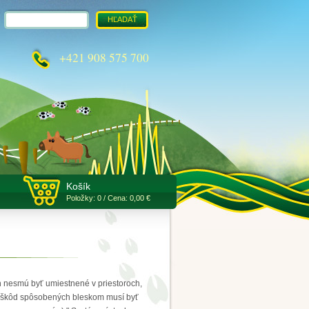
+421 908 575 700
Košík
Položky: 0 / Cena: 0,00 €
h nesmú byť umiestnené v priestoroch,
iku škôd spôsobených bleskom musí byť