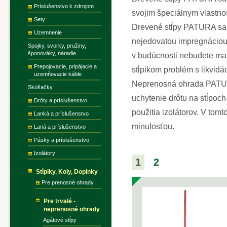
Príslušenstvo k zdrojom
svojim špeciálnym vlastnos
Sety
Drevené stĺpy PATURA sa ú
Uzemnenie
nejedovatou impregnáciou, 
Spojky, svorky, pružiny,
šponováky, náradie
v budúcnosti nebudete ma
Prepojovacie, pripájacie a
stĺpikom problém s likvidá
uzemňovacie káble
Neprenosná ohrada PATURA 
Skúšačky
uchytenie drôtu na stĺpoch
Drôty a príslušenstvo
použitia izolátorov. V tom
Lanká a príslušenstvo
minulosťou.
Laná a príslušenstvo
Pásky a príslušenstvo
Izolátory
1
2
Stĺpiky, Koly, Doplnky
Pre prenosné ohrady
Pre trvalé -
neprenosné ohrady
Agátové stĺpy