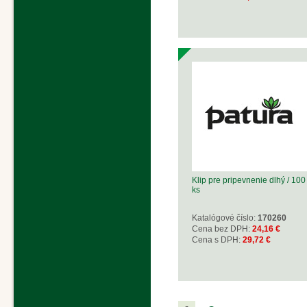
Klip pre pripevnenie dlhý / 100
ks
Katalógové číslo:
170260
Cena bez DPH:
24,16 €
Cena s DPH:
29,72 €