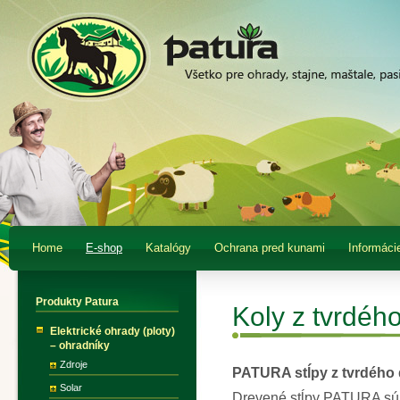
Home
E-shop
Katalógy
Ochrana pred kunami
Informáci
Produkty Patura
Koly z tvrdéh
Elektrické ohrady (ploty)
– ohradníky
Zdroje
PATURA stĺpy z tvrdého 
Solar
Drevené stĺpy PATURA sú z