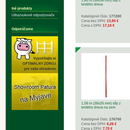
1,80 m (38x38 mm) stĺp z
tvrdého dreva
Iné produkty
Ultrazvukové odpudzovače
Katalógové číslo:
177200
Cena bez DPH:
13,95 €
Cena s DPH:
17,16 €
Odporúčame
1,09 m (38x26 mm) stĺp z
tvrdého dreva na zem
Katalógové číslo:
176700
Cena bez DPH:
6,26 €
Cena s DPH:
7,70 €