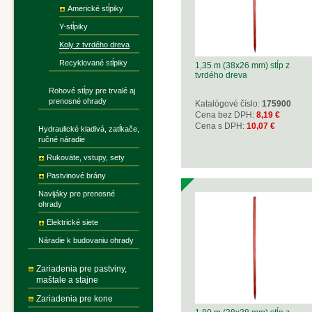
Americké stĺpiky
Y-stĺpiky
Koly z tvrdého dreva
Recyklované stĺpiky
1,35 m (38x26 mm) stĺp z
tvrdého dreva
Rohové stĺpy pre trvalé aj
prenosné ohrady
Katalógové číslo:
175900
Cena bez DPH:
8,19 €
Cena s DPH:
10,07 €
Hydraulické kladivá, zatĺkače,
ručné náradie
Rukoväte, vstupy, sety
Pastvinové brány
Navijáky pre prenosné
ohrady
Elektrické siete
Náradie k budovaniu ohrady
Zariadenia pre pastviny,
maštale a stajne
Zariadenia pre kone