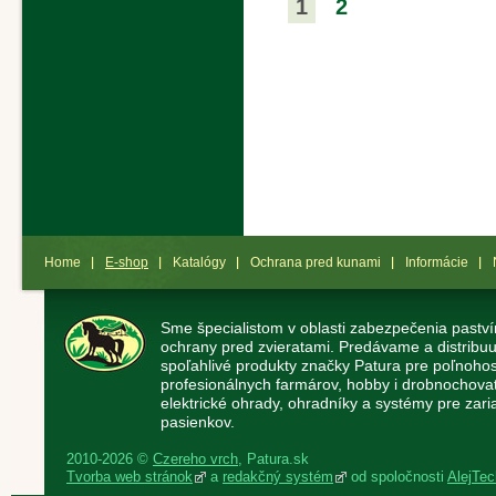
1
2
Home
E-shop
Katalógy
Ochrana pred kunami
Informácie
Sme špecialistom v oblasti zabezpečenia paství
ochrany pred zvieratami. Predávame a distribuu
spoľahlivé produkty značky Patura pre poľnoho
profesionálnych farmárov, hobby i drobnochov
elektrické ohrady, ohradníky a systémy pre zaria
pasienkov.
2010-2026 ©
Czereho vrch
, Patura.sk
Tvorba web stránok
a
redakčný systém
od spoločnosti
AlejTech