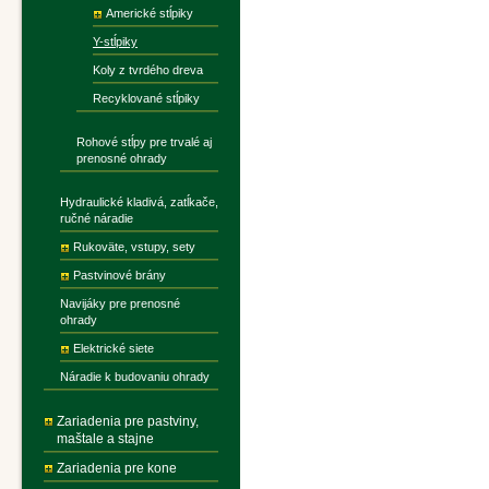
Americké stĺpiky
Y-stĺpiky
Koly z tvrdého dreva
Recyklované stĺpiky
Rohové stĺpy pre trvalé aj
prenosné ohrady
Hydraulické kladivá, zatĺkače,
ručné náradie
Rukoväte, vstupy, sety
Pastvinové brány
Navijáky pre prenosné
ohrady
Elektrické siete
Náradie k budovaniu ohrady
Zariadenia pre pastviny,
maštale a stajne
Zariadenia pre kone