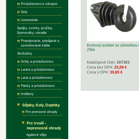
Príslušenstvo k zdrojom
Sety
Uzemnenie
Spojky, svorky, pružiny,
šponováky, náradie
Prepojovacie, pripájacie a
Kruhový izolátor so závlačkou /
uzemňovacie káble
25ks
Skúšačky
Drôty a príslušenstvo
Katalógové číslo:
107363
Cena bez DPH:
25,08 €
Lanká a príslušenstvo
Cena s DPH:
30,85 €
Laná a príslušenstvo
Pásky a príslušenstvo
Izolátory
Stĺpiky, Koly, Doplnky
Pre prenosné ohrady
Pre trvalé -
neprenosné ohrady
Agátové stĺpy