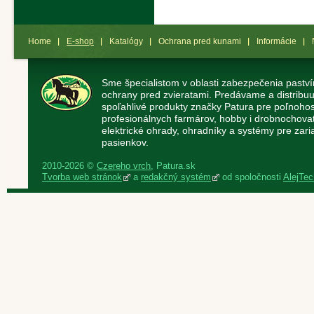
Home
E-shop
Katalógy
Ochrana pred kunami
Informácie
Sme špecialistom v oblasti zabezpečenia paství
ochrany pred zvieratami. Predávame a distribuu
spoľahlivé produkty značky Patura pre poľnoho
profesionálnych farmárov, hobby i drobnochov
elektrické ohrady, ohradníky a systémy pre zaria
pasienkov.
2010-2026 ©
Czereho vrch
, Patura.sk
Tvorba web stránok
a
redakčný systém
od spoločnosti
AlejTech