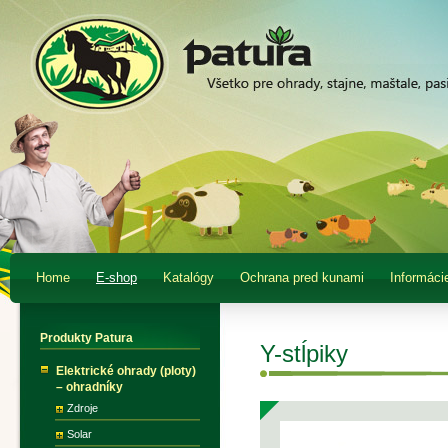
Home
E-shop
Katalógy
Ochrana pred kunami
Informáci
Produkty Patura
Y-stĺpiky
Elektrické ohrady (ploty)
– ohradníky
Zdroje
Solar