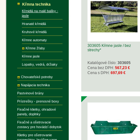
Kŕmna technika
Kŕmidlá na malé balíky -
jasle
Hranaté kŕmidlá
Kruhové kŕmidlá
Kŕmne automaty
303605 Kŕmne jasle / bez
Kŕmne žľaby
strechy*
Kŕmne jasle
Katalógové číslo:
303605
Lopatky, vedrá, držiaky
Cena bez DPH:
567,23 €
Cena s DPH:
697,69 €
Chovateľské potreby
Napájacia technika
Pastvinové brány
Prístrešky - prenosné boxy
Fixačné klietky, ohradové
panely, doplnky
Fixačné a ošetrovacie
zostavy pre hovädzí dobytok
Klietky pre ošetrovanie
paznechtov, lavážne vane