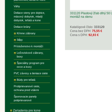
Váhy
Deliace steny pre dojnice,
331120 Plastový žľab dlhý 50 l
mäsový dobytok, mladý
montáž na stenu
dobytok, teľatá a kone
Deliace brány
Katalógové číslo:
333120
Cena bez DPH:
75,55 €
Kŕmne zábrany
Cena s DPH:
92,93 €
Stĺpy
Príslušenstvo k montáži
Ležoviskové zábrany,
boxy
Špeciálny program pre
ovce a kozy
PVC závesy a tieniace siete
Búdy pre teľatá
Protiprievanové siete,
ochrana pred vtákmi
Šponovacie panely
potiprievanové
Zariadenia pre kone