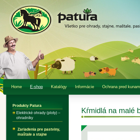
Home
E-shop
Katalógy
Informácie
Ochrana pred kunam
Produkty Patura
Kŕmidlá na malé ba
Elektrické ohrady (ploty) –
ohradníky
Zariadenia pre pastviny,
maštale a stajne