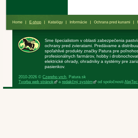
Home
E-shop
Katalógy
Informácie
Ochrana pred kunami
Sme špecialistom v oblasti zabezpečenia paství
ochrany pred zvieratami. Predávame a distribuu
spoľahlivé produkty značky Patura pre poľnoho
profesionálnych farmárov, hobby i drobnochov
elektrické ohrady, ohradníky a systémy pre zaria
pasienkov.
2010-2026 ©
Czereho vrch
, Patura.sk
Tvorba web stránok
a
redakčný systém
od spoločnosti
AlejTech